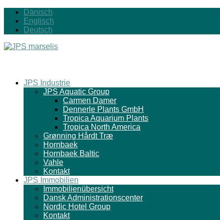
Dänisch
Englisch
Deutsch
JPS Industrie
JPS Aquatic Group
Carmen Damer
Dennerle Plants GmbH
Tropica Aquarium Plants
Tropica North America
Grønning Hårdt Træ
Hornbaek
Hornbaek Baltic
Vahle
Kontakt
JPS Immobilien
Immobilienübersicht
Dansk Administrationscenter
Nordic Hotel Group
Kontakt