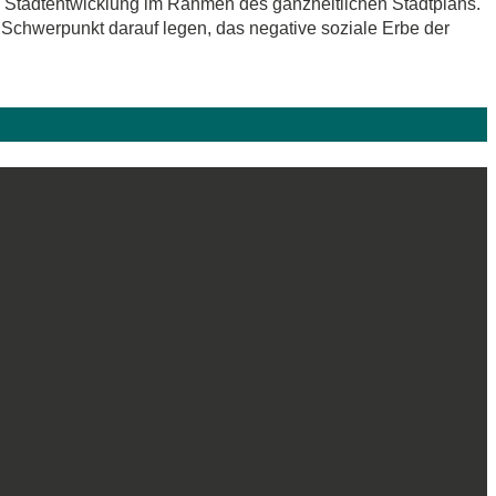
en Stadtentwicklung im Rahmen des ganzheitlichen Stadtplans.
chwerpunkt darauf legen, das negative soziale Erbe der